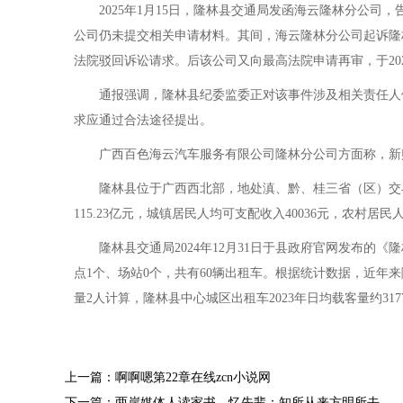
2025年1月15日，隆林县交通局发函海云隆林分公司，告
公司仍未提交相关申请材料。其间，海云隆林分公司起诉隆林县
法院驳回诉讼请求。后该公司又向最高法院申请再审，于202
通报强调，隆林县纪委监委正对该事件涉及相关责任人依
求应通过合法途径提出。
广西百色海云汽车服务有限公司隆林分公司方面称，新购买
隆林县位于广西西北部，地处滇、黔、桂三省（区）交界处，全
115.23亿元，城镇居民人均可支配收入40036元，农村居民
隆林县交通局2024年12月31日于县政府官网发布的《隆
点1个、场站0个，共有60辆出租车。根据统计数据，近年来
量2人计算，隆林县中心城区出租车2023年日均载客量约317
上一篇：啊啊嗯第22章在线zcn小说网
下一篇：两岸媒体人读家书、忆先辈：知所从来方明所去