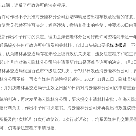
购车21辆，违反了行政许可的法定程序。
合许可作出不予批准海云隆林分公司新增50辆巡游出租车投放经营的答复
答复意见代替不许可决定，程序违法，撤销其作出的答复，并要求60日内
，重新作出不予许可的决定。理由是海云隆林分公司行政许可资格尚未足一
通局提交任何行政许可申请及相关材料，仅以口头提出要求
媒体报道
，不
经审理，认为隆林县交通局存在未经上级行政机关决定，违反法定程序和超过
起1个月内对海云隆林分公司的申请重新作出是否准予许可的决定。4月3
隆林县交通局根据百色市中级法院判决，于7月5日发函海云隆林分公司，
分公司不服，再次向隆林县法院提起诉讼。2023年11月21日，隆林
；并判决隆林县交通局于生效之日起30日内对海云隆林分公司的申请重
院的判决，再次发函海云隆林分公司，要求提交申请材料审批，但海云隆林分
批材料为由，作出不予许可决定书。海云隆林分公司未再提出行政复议或
提及的4次胜诉（1次行政复议、3次行政诉讼），均系因隆林县交通局
可，仍需按法定程序申请报批。