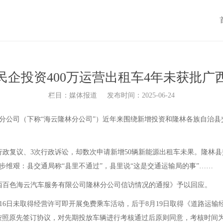
民企投资400万运营出租车4年未获批广
栏目：媒体报道
发布时间：2025-06-24
司（下称“海云隆林分公司”）近年来围绕新增投资和隆林各族自治县交
政复议、3次行政诉讼，却数次申请新增50辆新能源出租车未果。隆林县
维艰：县交通局称“县里不通过”，县里说“这是交通运输局的事”……
西百色海云汽车服务有限公司隆林分公司信访情况的通报》予以回应。
16日未取得经营许可即开展免费乘车活动，后于8月19日取得《道路运输经
“按照原先签订协议，对先期投放车辆进行考核通过后原则同意，考核时间为