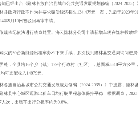
知已经出台《隆林各族自治县城市公共交通发展规划修编（2024-2035
政府行政不作为并要求赔偿经济损失134.4万元一案，先后于2023年9
4年9月10日被驳回再审申请。
规依纪依法进行核查处置。海云隆林分公司申请新增车辆在隆林投放经
的50台新能源出租车办不下来手续，多次找到隆林县交通局询问进展
县辖16个乡（镇）179个行政村（社区），总面积3518平方公里，全县
人均可支配收入14879元。
林各族自治县城市公共交通发展规划修编（2024-2035）》中披露，隆
隆林县中心城区巡游出租车日均行驶里程总体保持平稳，根据调查，2023
7人次，出租车出行分担率约为0.8%。