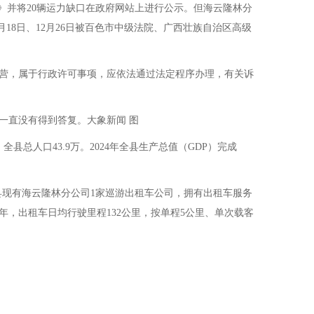
）》并将20辆运力缺口在政府网站上进行公示。但海云隆林分
月18日、12月26日被百色市中级法院、广西壮族自治区高级
营，属于行政许可事项，应依法通过法定程序办理，有关诉
一直没有得到答复。大象新闻 图
总人口43.9万。2024年全县生产总值（GDP）完成
林县现有海云隆林分公司1家巡游出租车公司，拥有出租车服务
年，出租车日均行驶里程132公里，按单程5公里、单次载客