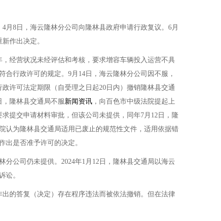
。4月8日，海云隆林分公司向隆林县政府申请行政复议。6月
重新作出决定。
年，经营状况未经评估和考核，要求增容车辆投入运营不具
符合行政许可的规定。9月14日，海云隆林分公司因不服，
行政许可法定期限（自受理之日起20日内）撤销隆林县交通
日，隆林县交通局不服
新闻资讯
，向百色市中级法院提起上
要求提交申请材料审批，但该公司未提供，同年7月12日，隆
县法院认为隆林县交通局适用已废止的规范性文件，适用依据错
新作出是否准予许可的决定。
公司仍未提供。2024年1月12日，隆林县交通局以海云
诉讼。
作出的答复（决定）存在程序违法而被依法撤销。但在法律