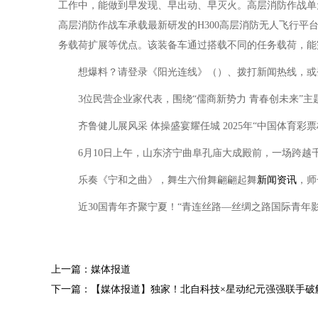
工作中，能做到早发现、早出动、早灭火。高层消防作战单
高层消防作战车承载最新研发的H300高层消防无人飞行
务载荷扩展等优点。该装备车通过搭载不同的任务载荷，能
想爆料？请登录《阳光连线》（）、拨打新闻热线，或登
3位民营企业家代表，围绕“儒商新势力 青春创未来”主
齐鲁健儿展风采 体操盛宴耀任城 2025年“中国体育彩
6月10日上午，山东济宁曲阜孔庙大成殿前，一场跨越千年
乐奏《宁和之曲》，舞生六佾舞翩翩起舞
新闻资讯
，师
近30国青年齐聚宁夏！“青连丝路—丝绸之路国际青年影
上一篇：媒体报道
下一篇：【媒体报道】独家！北自科技×星动纪元强强联手破