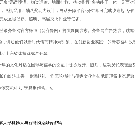
元集“系留喷洒、物资运输、地面扑救、移动指挥”多功能于一体，是面
平台，飞机采用四轴八桨动力设计，自动升降平台3分钟即可完成快速起飞
完成区域侦察、照明、高层灭火作业等任务。
录齐鲁网官方微博（@齐鲁网）提供新闻线索。齐鲁网广告热线，诚邀
题，讲述他们以新时代儒商精神为引领，在创新创业实践中的青春奋斗故事
票杯”山东省体操锦标赛开幕
的文化对话在国球与儒学的交融中徐徐展开。随后，运动员代表崔至贤宣读
长们盥洗上香，奠酒献礼，将国球精神与儒家文化的传承展现得淋漓尽致。
像交流计划”宁夏创作营启动
解人形机器人与智能物流融合密码