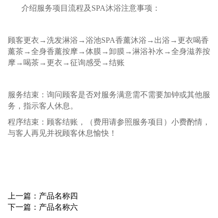
介绍服务项目流程及SPA沐浴注意事项：
顾客更衣→洗发淋浴→浴池SPA香薰沐浴→出浴→更衣喝香
薰茶→全身香薰按摩→体膜→卸膜→淋浴补水→全身滋养按
摩→喝茶→更衣→征询感受→结账
服务结束：询问顾客是否对服务满意需不需要加钟或其他服
务，指示客人休息。
程序结束：顾客结账，（费用请参照服务项目）小费酌情，
与客人再见并祝顾客休息愉快！
上一篇：产品名称四
下一篇：产品名称六