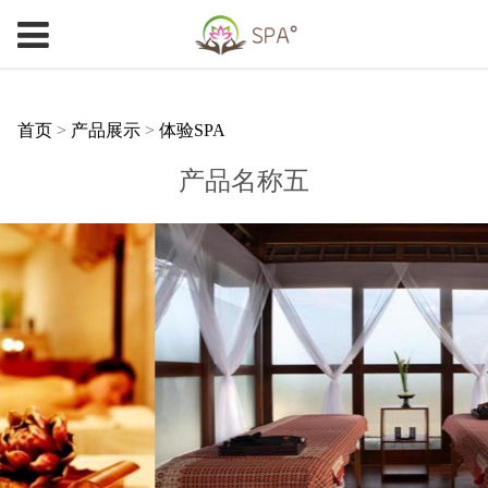
首页
>
产品展示
>
体验SPA
产品名称五