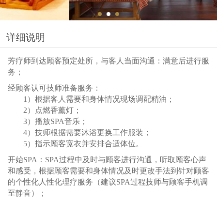
详细说明
芳疗师到达顾客预定处所，与客人当面沟通：满意后进行服
务；
经顾客认可技师准备服务：
1）根据客人需要和身体情况现场调配精油；
2）点燃香薰灯；
3）播放SPA音乐；
4）技师根据需要沐浴更换工作服装；
5）指示顾客宽衣并安排合适体位。
开始SPA：SPA过程中及时与顾客进行沟通，听取顾客心声
和感受，根据顾客需要和身体情况及时更改手法到针对顾客
的个性化人性化理疗服务（建议SPA过程技师与顾客手机调
至静音）；